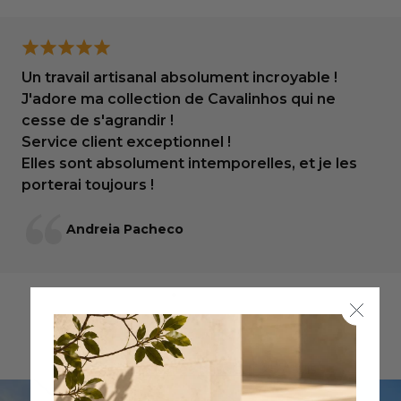
Un travail artisanal absolument incroyable !
J'adore ma collection de Cavalinhos qui ne
cesse de s'agrandir !
Service client exceptionnel !
Elles sont absolument intemporelles, et je les
porterai toujours !
Andreia Pacheco
4.9
4.9 sur 5 étoiles basé sur 257 avis