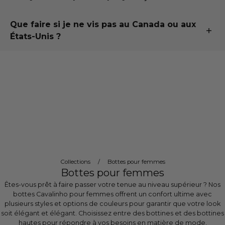
main.
Si vous n'êtes pas satisfait, vous pouvez facilement
Vérifiez plus de détails dans nos
politiques d'expédition
Que faire si je ne vis pas au Canada ou aux
Nous nous engagerons toujours à utiliser uniquement
échanger ou retourner votre achat.
et de livraison
.
États-Unis ?
des matériaux de haute qualité et des pratiques
d'approvisionnement éthiques.
Pour plus d'informations, consultez nos
politiques
Ne vous inquiétez pas, nous expédions dans le monde
d'échange et de remboursement
.
entier, les frais de port sont calculés au moment du
paiement après avoir saisi votre adresse.
Nous ne majorons pas les frais d'expédition, ce qui vous
permet d'économiser de l'argent. Ce que vous voyez
est donc le coût réel de la compagnie maritime.
Si vous avez des questions, veuillez
nous envoyer un e-
mail
.
Collections
/
Bottes pour femmes
Bottes pour femmes
Êtes-vous prêt à faire passer votre tenue au niveau supérieur ? Nos
bottes Cavalinho pour femmes offrent un confort ultime avec
plusieurs styles et options de couleurs pour garantir que votre look
soit élégant et élégant. Choisissez entre des bottines et des bottines
hautes pour répondre à vos besoins en matière de mode,