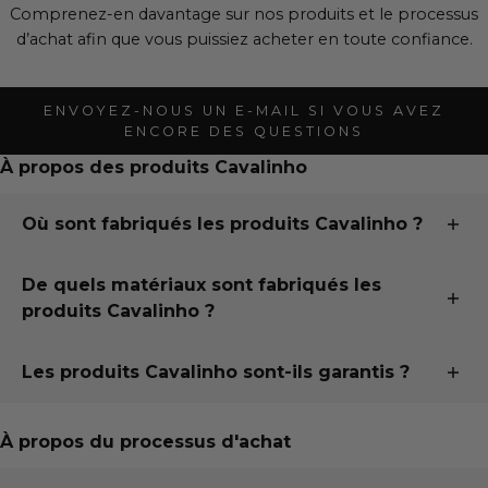
Comprenez-en davantage sur nos produits et le processus
d’achat afin que vous puissiez acheter en toute confiance.
ENVOYEZ-NOUS UN E-MAIL SI VOUS AVEZ
ENCORE DES QUESTIONS
À propos des produits Cavalinho
Où sont fabriqués les produits Cavalinho ?
Tous nos produits sont conçus et fabriqués à la main au
De quels matériaux sont fabriqués les
Portugal, à seulement 15 minutes au sud de notre
produits Cavalinho ?
deuxième plus grande ville, Porto, dans la commune de
Santa Maria da Feira. Pour en savoir plus sur toute notre
Cavalinho utilise uniquement les meilleurs tissus
histoire, visitez la page « Notre histoire ».
Les produits Cavalinho sont-ils garantis ?
européens provenant de partenaires de confiance en
Italie, en France, en Espagne et au Portugal.
Achetez en toute confiance en sachant que votre achat
Cavalinho est sous garantie !
À propos du processus d'achat
Nous utilisons des tissus personnalisés ainsi que des
tissus naturels, provenant à la fois de sous-produits de
Pour plus d'informations, veuillez consulter notre