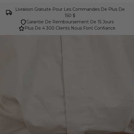
Livraison Gratuite Pour Les Commandes De Plus De
150 $
Garantie De Remboursement De 15 Jours
Plus De 4 300 Clients Nous Font Confiance
Ceintures de luxe Cavalinho pour femmes