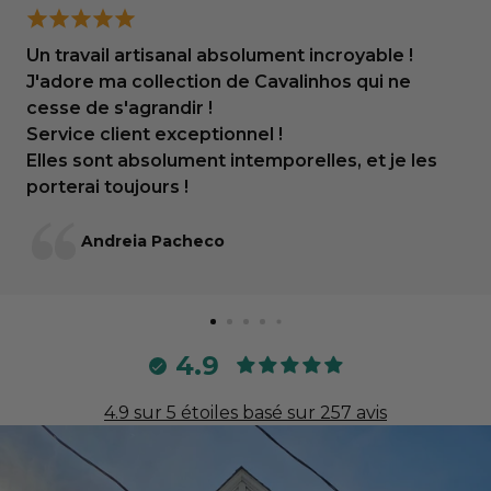
--
Un travail artisanal absolument incroyable !
J'adore ma collection de Cavalinhos qui ne
Vous n'avez pas de ceinture ?
cesse de s'agrandir !
Utilisez notre tableau des tailles de
Service client exceptionnel !
ceinture
Elles sont absolument intemporelles, et je les
porterai toujours !
Étape 1 : Mesurez votre tour de taille
Andreia Pacheco
ou un jean
Utilisez un ruban à mesurer pour mesurer votre tour de
taille là où vous porterez la ceinture (par exemple, au
4.9
niveau des hanches ou de la taille naturelle).
Alternativement, mesurez la ceinture d'un jean qui vous
4.9 sur 5 étoiles basé sur 257 avis
va bien.