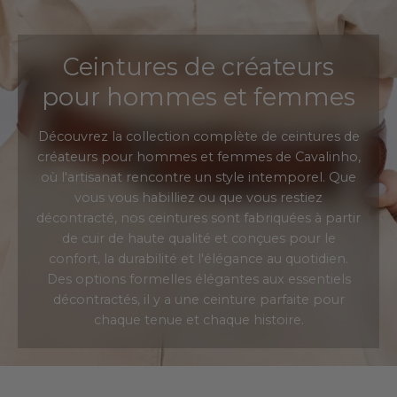
Ceintures de créateurs
pour hommes et femmes
Découvrez la collection complète de ceintures de
créateurs pour hommes et femmes de Cavalinho,
où l'artisanat rencontre un style intemporel. Que
vous vous habilliez ou que vous restiez
décontracté, nos ceintures sont fabriquées à partir
de cuir de haute qualité et conçues pour le
confort, la durabilité et l'élégance au quotidien.
Des options formelles élégantes aux essentiels
décontractés, il y a une ceinture parfaite pour
chaque tenue et chaque histoire.