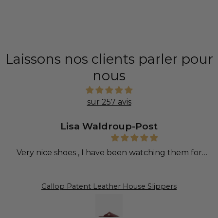
besoin d'aide pour personnaliser votre ceinture.
Taille de Ceinture
Mesurez Votre Ceinture Actuelle
Laissons nos clients parler pour
nous
Étape 1 : Mesurez votre ceinture
sur 257 avis
Posez votre ceinture à plat et mesurez de la base de la
boucle (là où la boucle rejoint la sangle) jusqu'au trou
Lisa Waldroup-Post
que vous utilisez le plus souvent.
Very nice shoes , I have been watching them for
sometime.
Gallop Patent Leather House Slippers