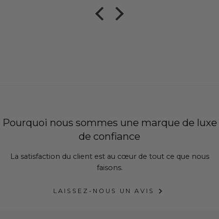
Étape 2 : Arrondissez
Si votre mesure se situe entre deux tailles, arrondissez à
l'inch le plus proche.
Exemple : Si votre ceinture mesure 34,5", arrondissez à
35".
Pourquoi nous sommes une marque de luxe
de confiance
Étape 3 : Vous avez déterminé votre
La satisfaction du client est au cœur de tout ce que nous
taille de ceinture
faisons.
Maintenant que vous avez trouvé votre taille de
LAISSEZ-NOUS UN AVIS
ceinture, vous pouvez acheter des ceintures Cavalinho
pour
hommes
ou pour
femmes
.