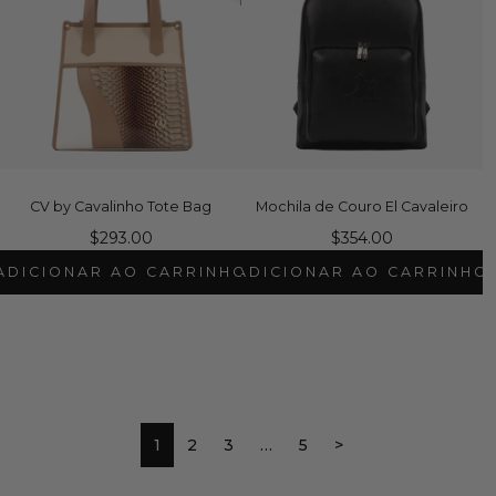
CV by Cavalinho Tote Bag
Mochila de Couro El Cavaleiro
$293.00
$354.00
ADICIONAR AO CARRINHO
ADICIONAR AO CARRINHO
1
2
3
…
5
>