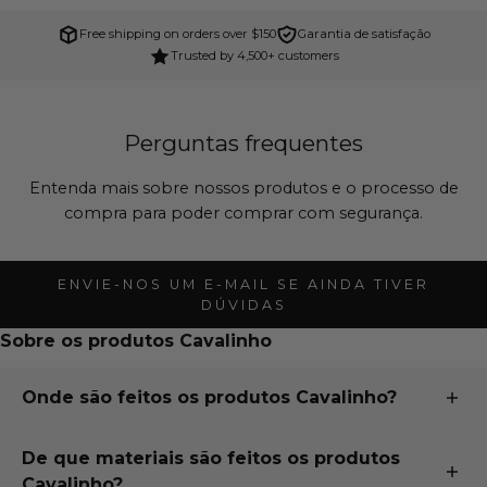
Free shipping on orders over $150
Garantia de satisfação
Trusted by 4,500+ customers
Perguntas frequentes
Entenda mais sobre nossos produtos e o processo de
compra para poder comprar com segurança.
ENVIE-NOS UM E-MAIL SE AINDA TIVER
DÚVIDAS
Sobre os produtos Cavalinho
Onde são feitos os produtos Cavalinho?
Todos os nossos produtos são desenhados e feitos à
De que materiais são feitos os produtos
mão em Portugal, a apenas 15 minutos a sul da nossa
Cavalinho?