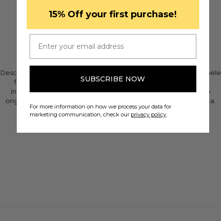
​15% Off your first purchase!
Se você tiver dúvidas, envie
-nos um e-mail
.
Email
Coleções
/
Todas as Malas de Couro
Todas as Malas de Couro
Descubra a nossa requintada coleção de malas de designer em pele
SUBSCRIBE NOW
feitas à mão pela Cavalinho. Cada mala exibe um artesanato
inigualável, utilizando materiais europeus de alta qualidade de
origem responsável. Experimente o luxo e o estilo em cada peça.
For more information on how we process your data for
marketing communication, check our
privacy policy
.